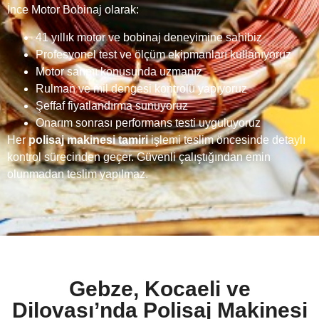
İnce Motor Bobinaj olarak:
41 yıllık motor ve bobinaj deneyimine sahibiz
Profesyonel test ve ölçüm ekipmanları kullanıyoruz
Motor sarımı konusunda uzmanız
Rulman ve mil dengesi kontrolü yapıyoruz
Şeffaf fiyatlandırma sunuyoruz
Onarım sonrası performans testi uyguluyoruz
Her
polisaj makinesi tamiri
işlemi teslim öncesinde detaylı
kontrol sürecinden geçer. Güvenli çalıştığından emin
olunmadan teslim yapılmaz.
Gebze, Kocaeli ve
Dilovası’nda Polisaj Makinesi