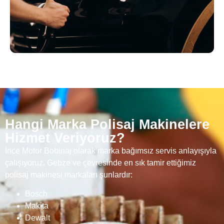
Hangi Marka Polisaj Makinelere
Hizmet Veriyoruz?
İnce Motor Bobinaj olarak marka bağımsız servis anlayışıyla
çalışıyoruz. Gebze ve çevresinde en sık tamir ettiğimiz
polisaj makinesi markaları şunlardır:
Bosch
Makita
Dewalt