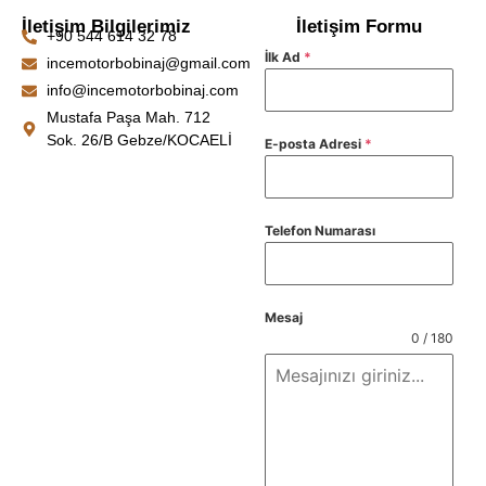
İletişim Bilgilerimiz
İletişim Formu
+90 544 614 32 78
İlk Ad
*
incemotorbobinaj@gmail.com
info@incemotorbobinaj.com
Mustafa Paşa Mah. 712
Sok. 26/B Gebze/KOCAELİ
E-posta Adresi
*
Telefon Numarası
Mesaj
0 / 180