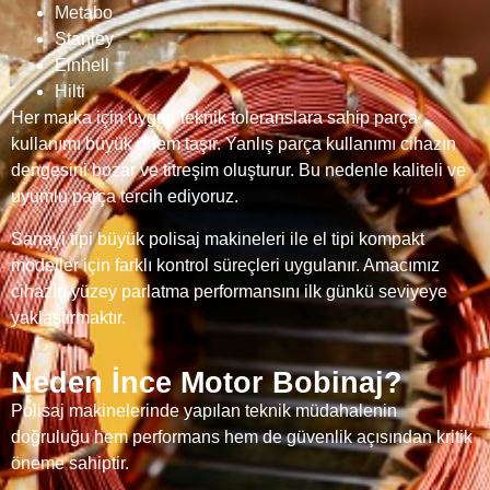
Metabo
Stanley
Einhell
Hilti
Her marka için uygun teknik toleranslara sahip parça
kullanımı büyük önem taşır. Yanlış parça kullanımı cihazın
dengesini bozar ve titreşim oluşturur. Bu nedenle kaliteli ve
uyumlu parça tercih ediyoruz.
Sanayi tipi büyük polisaj makineleri ile el tipi kompakt
modeller için farklı kontrol süreçleri uygulanır. Amacımız
cihazın yüzey parlatma performansını ilk günkü seviyeye
yaklaştırmaktır.
Neden İnce Motor Bobinaj?
Polisaj makinelerinde yapılan teknik müdahalenin
doğruluğu hem performans hem de güvenlik açısından kritik
öneme sahiptir.