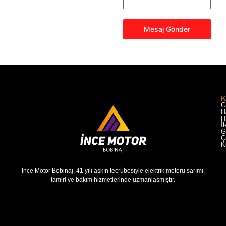
Mesaj Gönder
K
G
H
H
İ
G
Ç
K
İnce Motor Bobinaj, 41 yılı aşkın tecrübesiyle elektrik motoru sarımı,
tamiri ve bakım hizmetlerinde uzmanlaşmıştır.