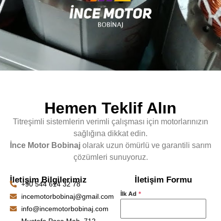
Hemen Teklif Alın
Titreşimli sistemlerin verimli çalışması için motorlarınızın
sağlığına dikkat edin.
İnce Motor Bobinaj
olarak uzun ömürlü ve garantili sarım
çözümleri sunuyoruz.
İletişim Bilgilerimiz
İletişim Formu
+90 544 614 32 78
İlk Ad
*
incemotorbobinaj@gmail.com
info@incemotorbobinaj.com
Mustafa Paşa Mah. 712