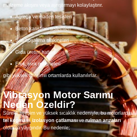
malzeme akışını veya ayrıştırmayı kolaylaştırır.
Agrega ve maden tesisleri
Beton karıştırıcı sistemleri
Silo-boşaltma makineleri
Gıda üretim hatları
Elek, elek makineleri
gibi yüksek titreşimli ortamlarda kullanılırlar.
Vibrasyon Motor Sarımı
Neden Özeldir?
Sürekli titreşim ve yüksek sıcaklık nedeniyle, bu motorlarda
tel kopması
,
izolasyon çatlaması
ve
rulman arızaları
oldukça yaygındır. Bu nedenle;