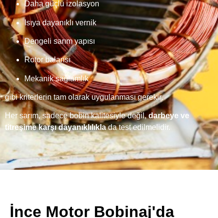
Daha güçlü izolasyon
Isıya dayanıklı vernik
Dengeli sarım yapısı
Rotor balansı
Mekanik sağlamlık
gibi kriterlerin tam olarak uygulanması gerekir.
Her sarım, sadece bobin kalitesiyle değil,
darbeye ve
titreşime karşı dayanıklılıkla
da test edilmelidir.
İnce Motor Bobinaj'da