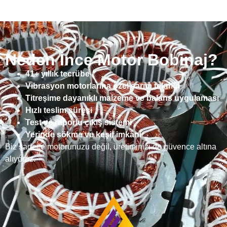
Neden İnce Motor Bobinaj?
41+ yıllık tecrübe
Vibrasyon motorlarına özel sarım tekniği
Titreşime dayanıklı malzeme ve balans uygulaması
Hızlı teslim süresi
Test ve raporlu çıkış sistemi
Yerinde sökme ve keşif imkânı
Biz sadece motorunuzu değil, üretiminizi de güvence altına
alıyoruz.