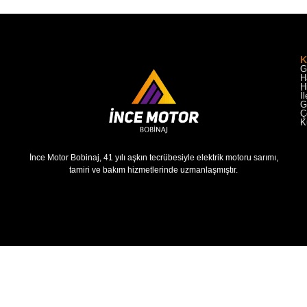
K
G
H
H
İ
G
Ç
K
İnce Motor Bobinaj, 41 yılı aşkın tecrübesiyle elektrik motoru sarımı,
tamiri ve bakım hizmetlerinde uzmanlaşmıştır.