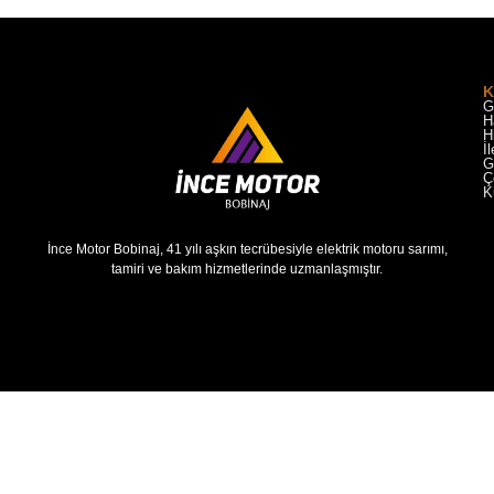
K
G
H
H
İ
G
Ç
K
İnce Motor Bobinaj, 41 yılı aşkın tecrübesiyle elektrik motoru sarımı,
tamiri ve bakım hizmetlerinde uzmanlaşmıştır.